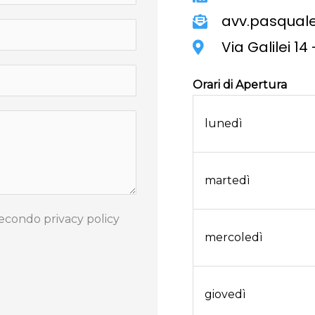
avv.pasquale
Via Galilei 1
Orari di Apertura
lunedì
martedì
secondo privacy policy
mercoledì
giovedì