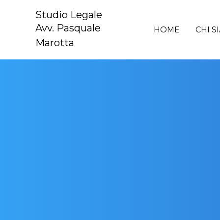
Vai
Studio Legale
al
Avv. Pasquale
HOME
CHI S
contenuto
Marotta