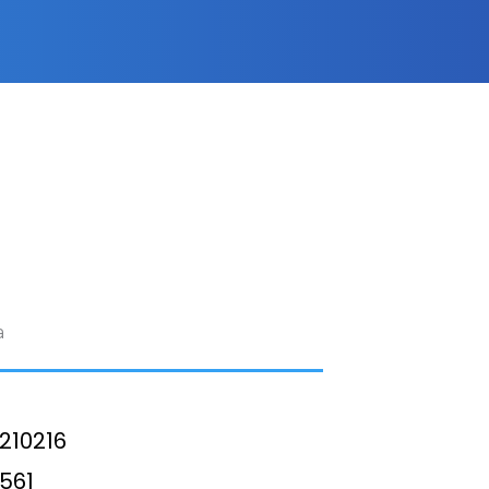
 ​
 210216
0561